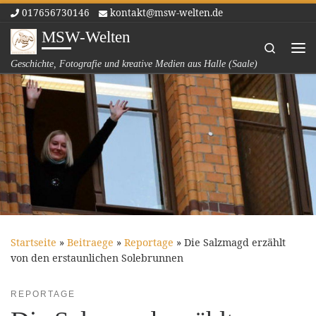
017656730146
kontakt@msw-welten.de
Zum Inhalt springen
MSW-Welten
Search
Me
Geschichte, Fotografie und kreative Medien aus Halle (Saale)
Startseite
»
Beitraege
»
Reportage
»
Die Salzmagd erzählt
von den erstaunlichen Solebrunnen
REPORTAGE