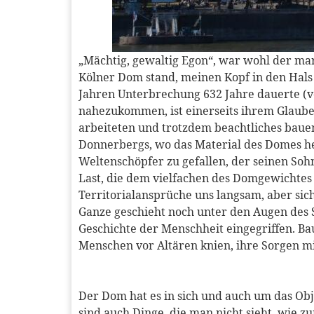
„Mächtig, gewaltig Egon“, war wohl der mar
Kölner Dom stand, meinen Kopf in den Hals l
Jahren Unterbrechung 632 Jahre dauerte (v
nahezukommen, ist einerseits ihrem Glaube
arbeiteten und trotzdem beachtliches bauen 
Donnerbergs, wo das Material des Domes h
Weltenschöpfer zu gefallen, der seinen Soh
Last, die dem vielfachen des Domgewichtes ü
Territorialansprüche uns langsam, aber sich
Ganze geschieht noch unter den Augen des S
Geschichte der Menschheit eingegriffen. Ba
Menschen vor Altären knien, ihre Sorgen mi
Der Dom hat es in sich und auch um das Obj
sind auch Dinge, die man nicht sieht, wie z