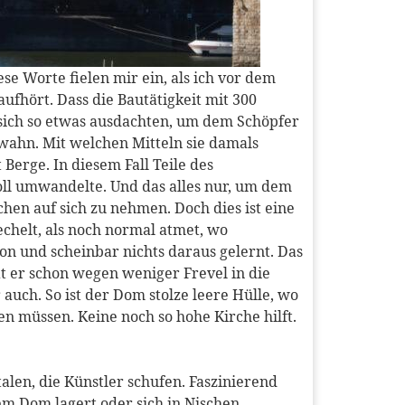
e Worte fielen mir ein, als ich vor dem
ufhört. Dass die Bautätigkeit mit 300
 sich so etwas ausdachten, um dem Schöpfer
wahn. Mit welchen Mitteln sie damals
Berge. In diesem Fall Teile des
ll umwandelte. Und das alles nur, um dem
hen auf sich zu nehmen. Doch dies ist eine
echelt, als noch normal atmet, wo
hon und scheinbar nichts daraus gelernt. Das
t er schon wegen weniger Frevel in die
uch. So ist der Dom stolze leere Hülle, wo
n müssen. Keine noch so hohe Kirche hilft.
len, die Künstler schufen. Faszinierend
dem Dom lagert oder sich in Nischen