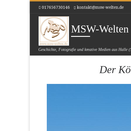
017656730146
kontakt@msw-welten.de
Zum Inhalt springen
MSW-Welten
Geschichte, Fotografie und kreative Medien aus Halle (
Der Kö