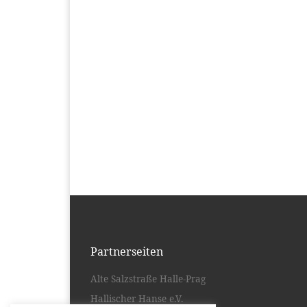
Partnerseiten
Alte Salzstraße Halle-Prag
Hallischer Hanse e.V.