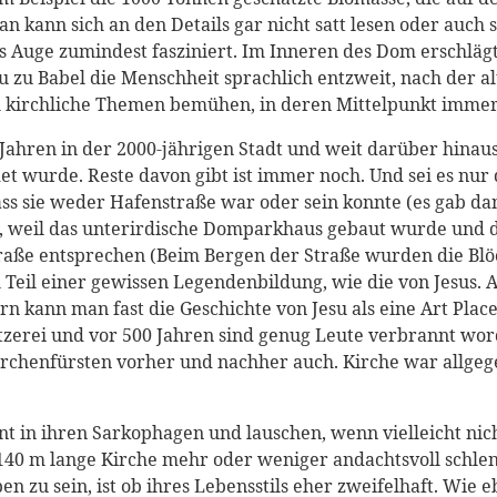
 Man kann sich an den Details gar nicht satt lesen oder auch
 das Auge zumindest fasziniert. Im Inneren des Dom erschläg
 zu Babel die Menschheit sprachlich entzweit, nach der al
 um kirchliche Themen bemühen, in deren Mittelpunkt immer
Jahren in der 2000-jährigen Stadt und weit darüber hinaus
 wurde. Reste davon gibt ist immer noch. Und sei es nur 
s sie weder Hafenstraße war oder sein konnte (es gab dam
weil das unterirdische Domparkhaus gebaut wurde und dass
traße entsprechen (Beim Bergen der Straße wurden die Bl
 Teil einer gewissen Legendenbildung, wie die von Jesus. A
ern kann man fast die Geschichte von Jesu als eine Art Pl
etzerei und vor 500 Jahren sind genug Leute verbrannt wor
irchenfürsten vorher und nachher auch. Kirche war allgeg
int in ihren Sarkophagen und lauschen, wenn vielleicht nic
 140 m lange Kirche mehr oder weniger andachtsvoll schl
 zu sein, ist ob ihres Lebensstils eher zweifelhaft. Wie 