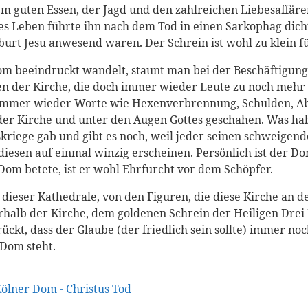
m guten Essen, der Jagd und den zahlreichen Liebesaffären
es Leben führte ihn nach dem Tod in einen Sarkophag dich
Geburt Jesu anwesend waren. Der Schrein ist wohl zu klein 
om beeindruckt wandelt, staunt man bei der Beschäftigun
n der Kirche, die doch immer wieder Leute zu noch mehr A
mer wieder Worte wie Hexenverbrennung, Schulden, Ablas
h der Kirche und unter den Augen Gottes geschahen. Was 
riege gab und gibt es noch, weil jeder seinen schweigenden
 diesen auf einmal winzig erscheinen. Persönlich ist der 
om betete, ist er wohl Ehrfurcht vor dem Schöpfer.
 dieser Kathedrale, von den Figuren, die diese Kirche an
rhalb der Kirche, dem goldenen Schrein der Heiligen Drei
rückt, dass der Glaube (der friedlich sein sollte) immer n
 Dom steht.