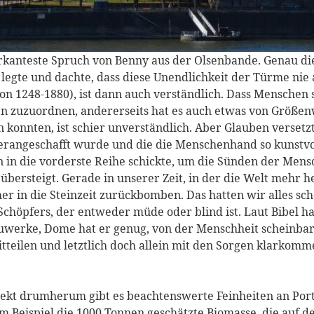
kanteste Spruch von Benny aus der Olsenbande. Genau dies
egte und dachte, dass diese Unendlichkeit der Türme nie a
on 1248-1880), ist dann auch verständlich. Dass Menschen
n zuzuordnen, andererseits hat es auch etwas von Größen
konnten, ist schier unverständlich. Aber Glauben versetzt 
erangeschafft wurde und die die Menschenhand so kunstvo
n in die vorderste Reihe schickte, um die Sünden der Mensc
bersteigt. Gerade in unserer Zeit, in der die Welt mehr h
er in die Steinzeit zurückbomben. Das hatten wir alles sc
chöpfers, der entweder müde oder blind ist. Laut Bibel ha
uwerke, Dome hat er genug, von der Menschheit scheinbar a
tteilen und letztlich doch allein mit den Sorgen klarkomme
ekt drumherum gibt es beachtenswerte Feinheiten an Porta
um Beispiel die 1000 Tonnen geschätzte Biomasse, die auf 