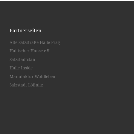
Partnerseiten
Alte Salzstraße Halle-Prag
Hallischer Hanse e.V.
Salzstadtclan
Halle Inside
Manufaktur Wohlleben
Salzstadt Lößnitz