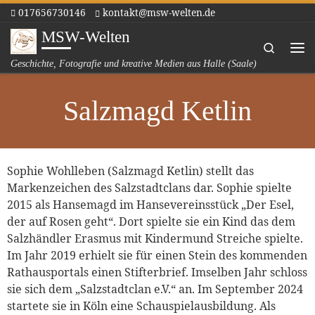
017656730146
kontakt@msw-welten.de
Zum Inhalt springen
MSW-Welten
Search
Me
Geschichte, Fotografie und kreative Medien aus Halle (Saale)
Salzmagd Ketlin
Sophie Wohlleben (Salzmagd Ketlin) stellt das
Markenzeichen des Salzstadtclans dar. Sophie spielte
2015 als Hansemagd im Hansevereinsstück „Der Esel,
der auf Rosen geht“. Dort spielte sie ein Kind das dem
Salzhändler Erasmus mit Kindermund Streiche spielte.
Im Jahr 2019 erhielt sie für einen Stein des kommenden
Rathausportals einen Stifterbrief. Imselben Jahr schloss
sie sich dem „Salzstadtclan e.V.“ an. Im September 2024
startete sie in Köln eine Schauspielausbildung. Als