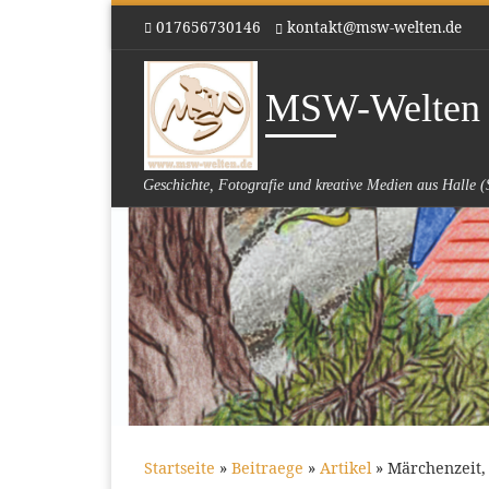
017656730146
kontakt@msw-welten.de
Zum Inhalt springen
MSW-Welten
Geschichte, Fotografie und kreative Medien aus Halle (
Startseite
»
Beitraege
»
Artikel
»
Märchenzeit,