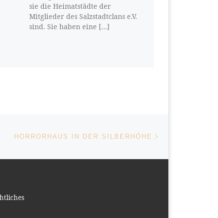
sie die Heimatstädte der
Mitglieder des Salzstadtclans e.V.
sind. Sie haben eine […]
Nächster Beitrag
ISTE
HORRORHAUS IN DER SILBERHÖHE
htliches