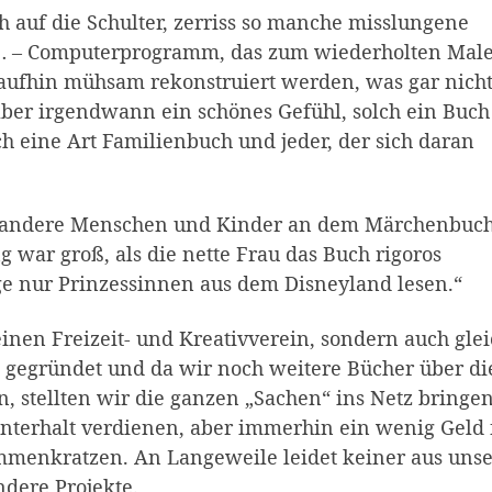
h auf die Schulter, zerriss so manche misslungene
… – Computerprogramm, das zum wiederholten Mal
raufhin mühsam rekonstruiert werden, was gar nicht
aber irgendwann ein schönes Gefühl, solch ein Buch
ch eine Art Familienbuch und jeder, der sich daran
ch andere Menschen und Kinder an dem Märchenbuc
g war groß, als die nette Frau das Buch rigoros
ge nur Prinzessinnen aus dem Disneyland lesen.“
inen Freizeit- und Kreativverein, sondern auch gle
gegründet und da wir noch weitere Bücher über di
n, stellten wir die ganzen „Sachen“ ins Netz bringen
terhalt verdienen, aber immerhin ein wenig Geld 
mmenkratzen. An Langeweile leidet keiner aus uns
dere Projekte.