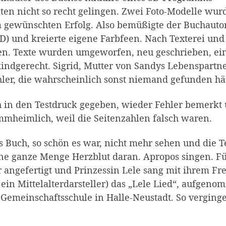
lten nicht so recht gelingen. Zwei Foto-Modelle wur
um gewünschten Erfolg. Also bemüßigte der Buchauto
 und kreierte eigene Farbfeen. Nach Texterei und
en. Texte wurden umgeworfen, neu geschrieben, ei
kindgerecht. Sigrid, Mutter von Sandys Lebenspartne
hler, die wahrscheinlich sonst niemand gefunden hät
ch in den Testdruck gegeben, wieder Fehler bemerkt
mheimlich, weil die Seitenzahlen falsch waren.
Buch, so schön es war, nicht mehr sehen und die T
ine ganze Menge Herzblut daran. Apropos singen. F
r angefertigt und Prinzessin Lele sang mit ihrem Fr
in Mittelalterdarsteller) das „Lele Lied“, aufgen
 Gemeinschaftsschule in Halle-Neustadt. So verging