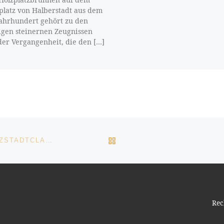
platz von Halberstadt aus dem
Jahrhundert gehört zu den
gen steinernen Zeugnissen
der Vergangenheit, die den […]
ZURÜCK ZUR BEITRAGSL
DIE ALTE SALZSTRASSE UND DER SALZSTADTCLAN IN LÖSSNITZ
Rec