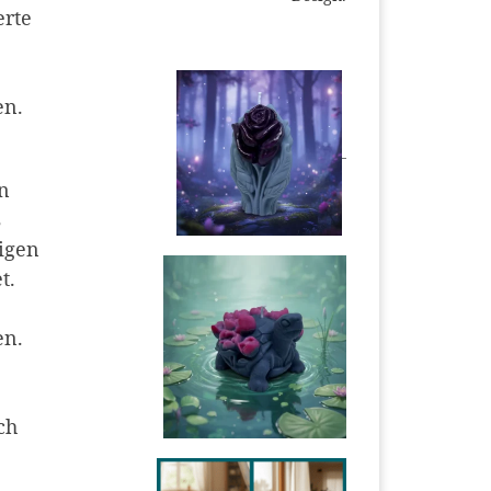
erte
en.
in
s
tigen
t.
en.
ch