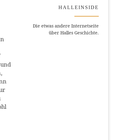
HALLEINSIDE
Die etwas andere Internetseite
über Halles Geschichte.
en
f
 und
,
ann
ur
u
ohl