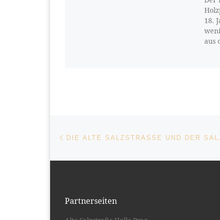
Holz
18. 
weni
aus 
Beitragsnavigation
Vorheriger Beitrag
Partnerseiten