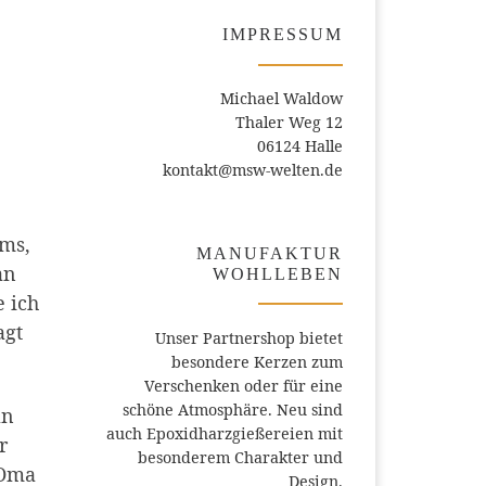
IMPRESSUM
Michael Waldow
Thaler Weg 12
06124 Halle
kontakt@msw-welten.de
mms,
MANUFAKTUR
an
WOHLLEBEN
 ich
agt
Unser Partnershop bietet
besondere Kerzen zum
Verschenken oder für eine
schöne Atmosphäre. Neu sind
an
auch Epoxidharzgießereien mit
r
besonderem Charakter und
 Oma
Design.