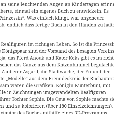
ch an seine leuchtenden Augen an Kindertagen erinn
erte, einmal ein eigenes Buch zu entwickeln. Es
Prinzessin“. Was einfach klingt, war ungeheuer
, endlich dass fertige Buch in den Händen zu halt
 Realfiguren im richtigen Leben. So ist die Prinzess
as Königspaar sind der Vorstand des besagten Verein
oja, das Pferd Anouk und Kater Keks gibt es im rich
zwischen das Ganze aus dem Katzenhimmel begutachte
 Zauberer Asgard, die Stadtwache, der Freund der
ierte „Modelle“ aus dem Freundeskreis der Buchautor
hsam waren die Grafiken. Königin Kunterbunt, mit
alle in Zeichnungen umgewandelten Realfiguren
ihrer Tochter Sophie. Die Oma von Sophie machte si
en und zu kolorieren (über 180 Einzelzeichnungen).
xtautor des Buches mithilfe eines 3D-Programms