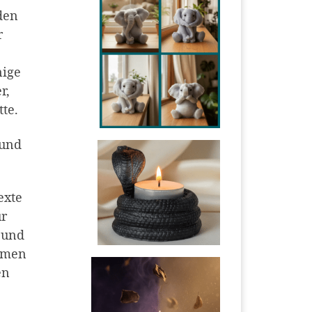
den
r
nige
r,
te.
 und
exte
ür
eund
ommen
en