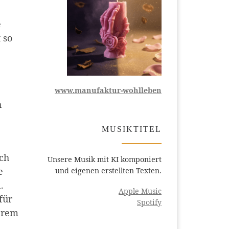
e
 so
www.manufaktur-wohlleben
h
MUSIKTITEL
ich
Unsere Musik mit KI komponiert
e
und eigenen erstellten Texten.
.
Apple Music
für
Spotify
erem