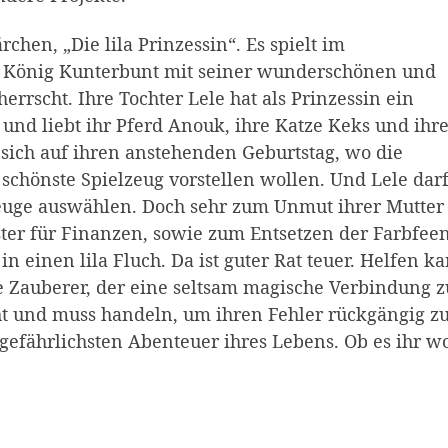
chen, „Die lila Prinzessin“. Es spielt im
 König Kunterbunt mit seiner wunderschönen und
rrscht. Ihre Tochter Lele hat als Prinzessin ein
nd liebt ihr Pferd Anouk, ihre Katze Keks und ihr
 sich auf ihren anstehenden Geburtstag, wo die
schönste Spielzeug vorstellen wollen. Und Lele dar
zeuge auswählen. Doch sehr zum Unmut ihrer Mutter
ter für Finanzen, sowie zum Entsetzen der Farbfeen
in einen lila Fluch. Da ist guter Rat teuer. Helfen k
e Zauberer, der eine seltsam magische Verbindung z
ht und muss handeln, um ihren Fehler rückgängig z
efährlichsten Abenteuer ihres Lebens. Ob es ihr w