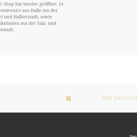
r Shop hat wieder geöffnet. Er
esouvenirs aus Halle (an der
e) und Halberstadt, sowie
ikationen aus der Salz- und
estadt.
ZURÜCK ZUR BEITRAGSL
Rec