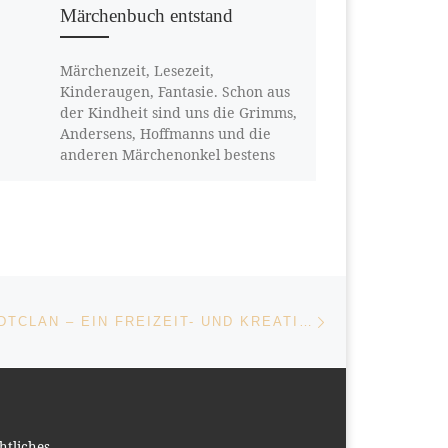
Märchenbuch entstand
Märchenzeit, Lesezeit,
Kinderaugen, Fantasie. Schon aus
der Kindheit sind uns die Grimms,
Andersens, Hoffmanns und die
anderen Märchenonkel bestens
bekannt. Da kämpfte […]
Nächster Beitrag
ISTE
DER SALZSTADTCLAN – EIN FREIZEIT- UND KREATIVVEREIN
htliches